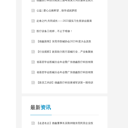
职培训回顾
德鑫医疗科技亮相第三届粤港澳大湾区服务贸易大
会
公益 | 爱心点燃希望，助学成就梦想
赴春之约 共同成长——2023届实习生座谈会圆满
举行
医疗设备工程师，不止于维修！
【德鑫新闻】东莞市医械协会2023年度大会及医
械分享会、莞城科协第五次代表大会
【行业观察】政策助力医疗器械行业，产业集聚效
应显现
省基层学会医械分会年会暨广东德鑫医疗科技有限
公司十周年晚会圆满举办！
省基层学会医械分会年会暨广东德鑫医疗科技有限
公司十周年晚会圆满举办！
【新员工内训】德鑫医疗科技黄埔军训第一期培训
圆满举办
最新
资讯
【走进名企】德鑫董事长吴勤仲随东莞民营企业投