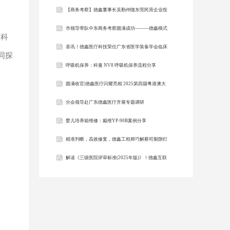
资商会到访莞民投集团考察交流
【商务考察】德鑫董事长吴勤仲随东莞民营企业投
资商会赴非洲、中东国家考察交流
市领导带队中东商务考察圆满成功———德鑫模式
、科
深受肯定
喜讯！德鑫医疗科技荣任广东省医学装备学会临床
同探
工程技术分会“副主任委员单位”
呼吸机保养：科曼 NV8 呼吸机保养流程分享
圆满收官|德鑫医疗闪耀亮相 2025第四届粤港澳大
湾区服务贸易大会！
分会领导赴广东德鑫医疗开展专题调研
婴儿培养箱维修：戴维YP-90B案例分享
精准判断，高效修复，德鑫工程师巧解蔡司裂隙灯
SL120开机“失明”故障
解读《三级医院评审标准(2025年版)》！德鑫互联
全生命周期管理系统为您保障护航!