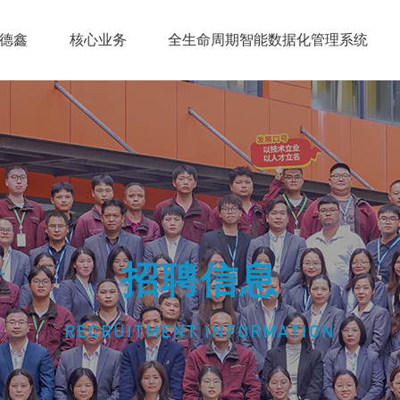
德鑫
核心业务
全生命周期智能数据化管理系统
德鑫荣誉
登录窗口
技术学习
招聘信息
招聘信息
RECRUITMENT INFORMATION